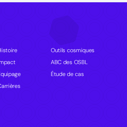
Histoire
Outils cosmiques
Impact
ABC des OSBL
Équipage
Étude de cas
Carrières