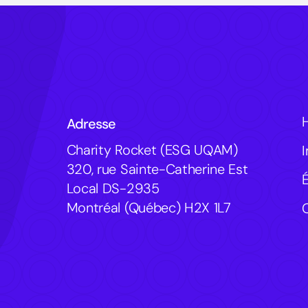
Adresse
Charity Rocket (ESG UQAM)
320, rue Sainte-Catherine Est
Local DS-2935
Montréal (Québec) H2X 1L7