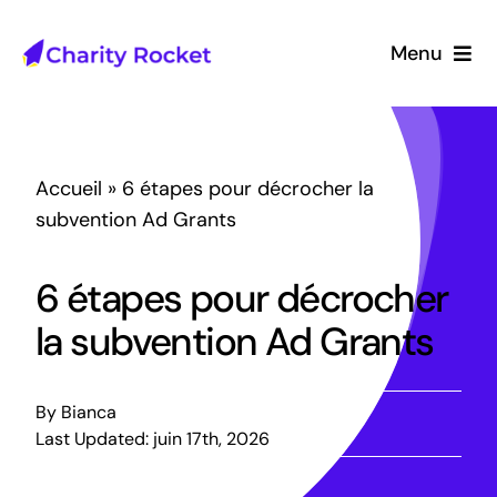
Passer
au
Menu
contenu
Accueil
À propos
Accueil
»
6 étapes pour décrocher la
subvention Ad Grants
Ressources
6 étapes pour décrocher
Étude de cas
la subvention Ad Grants
FR
By
Bianca
Last Updated: juin 17th, 2026