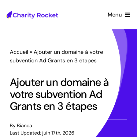
Passer
au
Menu
contenu
Accueil
À propos
Accueil
»
Ajouter un domaine à votre
subvention Ad Grants en 3 étapes
Ressources
Ajouter un domaine à
Étude de cas
votre subvention Ad
Grants en 3 étapes
FR
By
Bianca
Last Updated: juin 17th, 2026